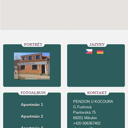
PORTRÉT
JAZYKY
FOTOALBUM
KONTAKT
PENZION U KOCOURA
Apartmán 1
G.Fuzková
Pavlovská 75
Apartmán 2
69201 Mikulov
+420 606367402
Apartmán 3