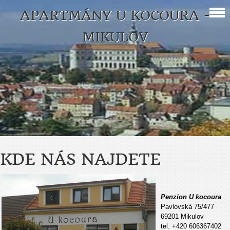
APARTMÁNY U KOCOURA -
MIKULOV
KDE NÁS NAJDETE
Penzion U kocoura
Pavlovská 75/477
69201 Mikulov
tel. +420 606367402