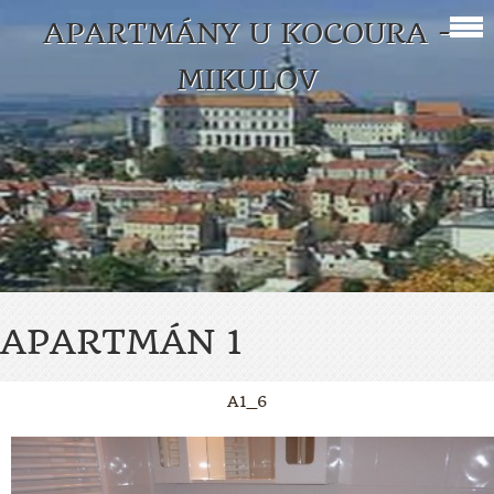
APARTMÁNY U KOCOURA -
MIKULOV
APARTMÁN 1
A1_6