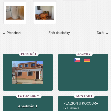
← Předchozí
Zpět do složky
Další →
PORTRÉT
JAZYKY
FOTOALBUM
KONTAKT
PENZION U KOCOURA
Apartmán 1
G.Fuzková