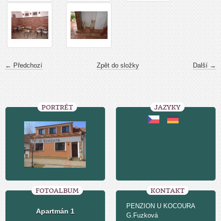
← Předchozí
Zpět do složky
Další →
PORTRÉT
JAZYKY
FOTOALBUM
KONTAKT
PENZION U KOCOURA
Apartmán 1
G.Fuzková